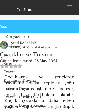
Yazı
Tüm yazılar
Şenel KARAMAN
Tüm yazılar
27 May 2025
1 dakikada okunur
Çocuklar ve Travma
Şiddet
Güncelleme tarihi:
28 May 2025
Stres
5 üzerinden NaN yıldız
Travma
Çocuklarda ve gençlerde 
Kurumsal Travma
travmatik olaya tepkiler çoğu 
bakımdan yetişkinlere benzer, 
Travma Duyarlı
ancak bazı farklılıklar olabilir. 
Travma Duyarlı Okul
Küçük çocuklarda daha erken 
Travma Duyarlı Kurum
yaştaki tipik davranışlara(tipik 