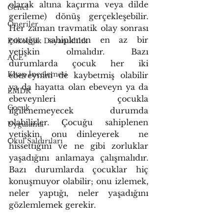
olarak altına kaçırma veya dilde 
Genel
gerileme) dönüş gerçekleşebilir. 
Öneriler
Her zaman travmatik olay sonrası 
çocuğu sahiplenen en az bir 
Psikolojik Dayanıklılık
yetişkin olmalıdır. Bazı 
ACE
durumlarda çocuk her iki 
Kitap İncelemesi
ebeveynini de kaybetmiş olabilir 
ya da hayatta olan ebeveyn ya da 
EMDR
ebeveynleri çocukla 
Çocuk
ilgilenemeyecek durumda 
olabilirler. Çocuğu sahiplenen 
Uygulama
yetişkin, onu dinleyerek  ne 
Okul Saldırıları
hissettiğini ve ne gibi zorluklar 
yaşadığını anlamaya çalışmalıdır. 
Bazı durumlarda çocuklar hiç 
konuşmuyor olabilir; onu izlemek, 
neler yaptığı, neler yaşadığını 
gözlemlemek gerekir.