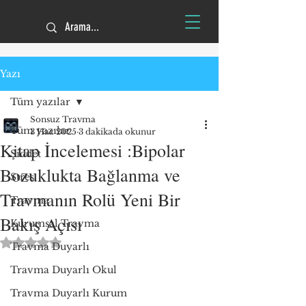
Yazı
Tüm yazılar
Sonsuz Travma
Tüm yazılar
3 Haz 2025
3 dakikada okunur
Kitap İncelemesi :Bipolar
Şiddet
Bozuklukta Bağlanma ve
Stres
Travmanın Rolü Yeni Bir
Travma
Bakış Açısı
Kurumsal Travma
5 üzerinden NaN yıldız
Travma Duyarlı
Travma Duyarlı Okul
Travma Duyarlı Kurum