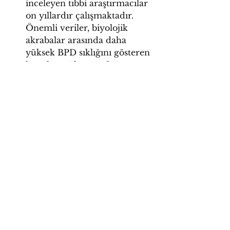
inceleyen tıbbi araştırmacılar 
on yıllardır çalışmaktadır. 
Önemli veriler, biyolojik 
akrabalar arasında daha 
yüksek BPD sıklığını gösteren 
kanıtlar sağlamıştır."
"Travma, BPD için bir 
kalıtsallık faktörü ve risk 
faktörü olarak 
değerlendirilmektedir."
6. Bipolar Bozukluğun Ortak 
Eşlik Eden Bozuklukları:
BPD'nin, anksiyete, 
depresyon, bağımlılık ve 
Travma Sonrası Stres 
Bozukluğu (PTSD) gibi sayısız 
zihinsel hastalıkla birlikte 
ortaya çıkma eğiliminde 