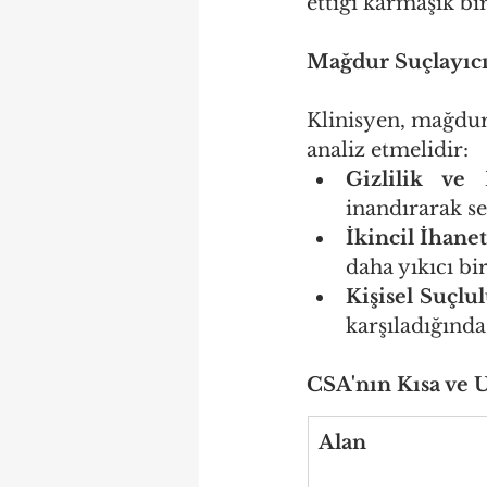
ettiği karmaşık bi
Mağdur Suçlayıcıl
Klinisyen, mağdur
analiz etmelidir:
Gizlilik ve 
inandırarak se
İkincil İhanet
daha yıkıcı bir
Kişisel Suçlul
karşıladığında
CSA'nın Kısa ve U
Alan