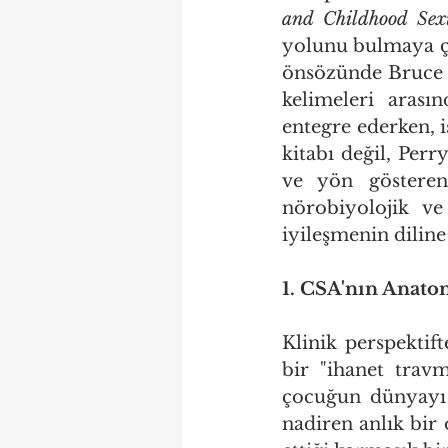
and Childhood Sex
yolunu bulmaya çal
önsözünde Bruce Pe
kelimeleri arası
entegre ederken, i
kitabı değil, Per
ve yön gösteren 
nörobiyolojik ve
iyileşmenin dilin
1. CSA'nın Anato
Klinik perspektifte
bir "ihanet travm
çocuğun dünyayı g
nadiren anlık bir 