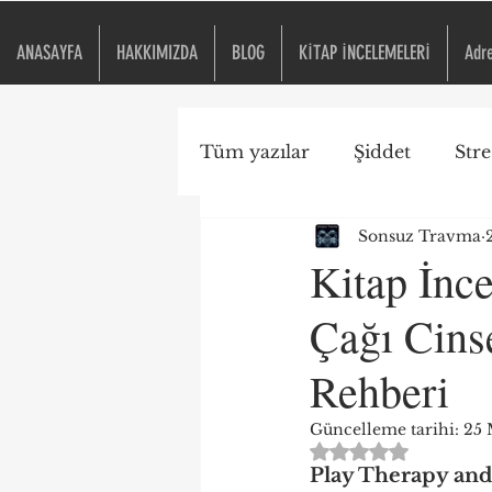
ANASAYFA
HAKKIMIZDA
BLOG
KİTAP İNCELEMELERİ
Adr
Tüm yazılar
Şiddet
Stre
Sonsuz Travma
Travma Duyarlı Okul
Kitap İnc
Çağı Cins
ACE
Kitap İncelemesi
Rehberi
Güncelleme tarihi:
25 
5 üzerinden NaN yıld
Play Therapy and