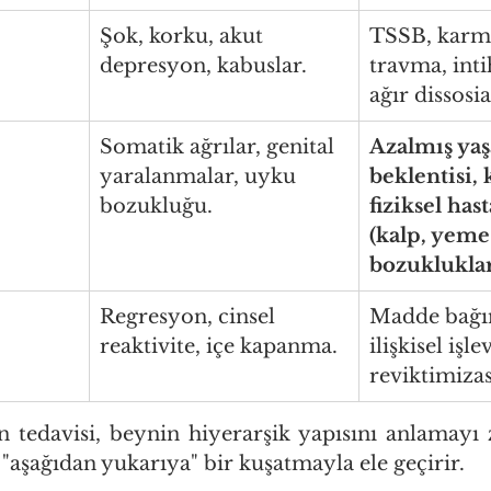
Şok, korku, akut 
TSSB, karma
depresyon, kabuslar.
travma, inti
ağır dissosi
Somatik ağrılar, genital 
Azalmış ya
yaralanmalar, uyku 
beklentisi, 
bozukluğu.
fiziksel hast
(kalp, yeme
bozukluklar
Regresyon, cinsel 
Madde bağım
reaktivite, içe kapanma.
ilişkisel işl
reviktimiza
n tedavisi, beynin hiyerarşik yapısını anlamayı z
"aşağıdan yukarıya" bir kuşatmayla ele geçirir.