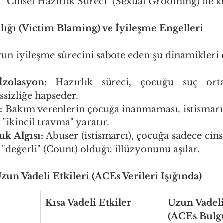
r "Cinsel Hazırlık Süreci" (Sexual Grooming) ile k
ığı (Victim Blaming) ve İyileşme Engelleri
un iyileşme sürecini sabote eden şu dinamikleri 
İzolasyon:
 Hazırlık süreci, çocuğu suç orta
ssizliğe hapseder.
:
 Bakım verenlerin çocuğa inanmaması, istismarı
 "ikincil travma" yaratır.
uk Algısı:
 Abuser (istismarcı), çocuğa sadece cinse
 "değerli" (Count) olduğu illüzyonunu aşılar.
zun Vadeli Etkileri (ACEs Verileri Işığında)
Kısa Vadeli Etkiler
Uzun Vadeli
(ACEs Bulgu