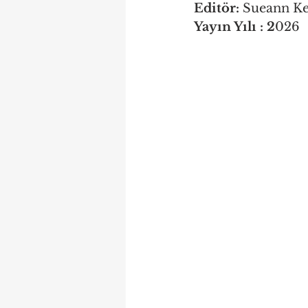
Editör: 
Sueann K
Yayın Yılı : 2
026