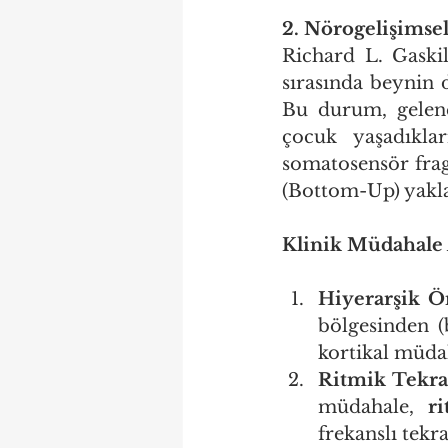
2. Nörogelişimsel
Richard L. Gaski
sırasında beynin 
Bu durum, gelenek
çocuk yaşadıkla
somatosensör frag
(Bottom-Up) yaklaş
Klinik Müdahale 
Hiyerarşik Ön
bölgesinden (
kortikal müda
Ritmik Tekrar
müdahale, 
r
frekanslı tekra