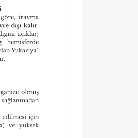
i
göre, travma 
vre dışı kalır
. 
ğını açıklar; 
 hemisferde 
dan Yukarıya" 
r.
ganize olmuş 
n sağlanmadan 
edilmesi için 
a) ve yüksek 