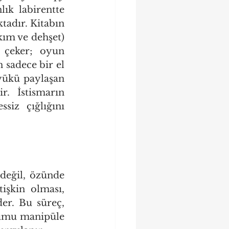
lık labirentte 
tadır. Kitabın 
kım ve dehşet) 
 çeker; oyun 
 sadece bir el 
yükü paylaşan 
. İstismarın 
iz çığlığını 
 değil, özünde 
işkin olması, 
er. Bu süreç, 
lumu manipüle 