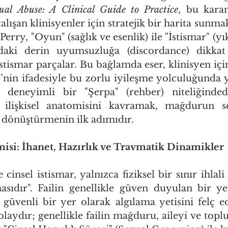
ual Abuse: A Clinical Guide to Practice
, bu karan
ışan klinisyenler için stratejik bir harita sunmak
rry, "Oyun" (sağlık ve esenlik) ile "İstismar" (yı
ndaki derin uyumsuzluğa (discordance) dikkat
stismar parçalar. Bu bağlamda eser, klinisyen için
ry’nin ifadesiyle bu zorlu iyileşme yolculuğunda 
deneyimli bir "Şerpa" (rehber) niteliğindedir
 ilişkisel anatomisini kavramak, mağdurun sess
e dönüştürmenin ilk adımıdır.
misi: İhanet, Hazırlık ve Travmatik Dinamikler
 cinsel istismar, yalnızca fiziksel bir sınır ihlali
asıdır". Failin genellikle güven duyulan bir yet
üvenli bir yer olarak algılama yetisini felç ed
olaydır; genellikle failin mağduru, aileyi ve top