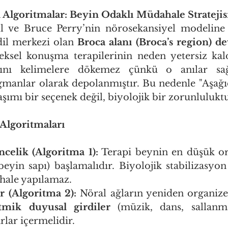
 Algoritmalar: Beyin Odaklı Müdahale Stratejis
ll ve Bruce Perry’nin nörosekansiyel modeline 
dil merkezi olan 
Broca alanı (Broca’s region) de
sel konuşma terapilerinin neden yetersiz kaldı
rını kelimelere dökemez çünkü o anılar sağ
manlar olarak depolanmıştır. Bu nedenle "Aşağı
ımı bir seçenek değil, biyolojik bir zorunluluktu
Algoritmaları
celik (Algoritma 1):
 Terapi beynin en düşük or
beyin sapı) başlamalıdır. Biyolojik stabilizasyo
hale yapılamaz.
 (Algoritma 2):
 Nöral ağların yeniden organize 
itmik duyusal girdiler
 (müzik, dans, sallanm
rlar içermelidir.