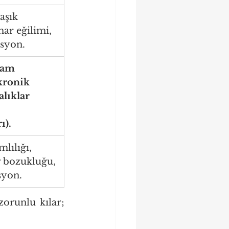
şık 
har eğilimi, 
asyon.
şam 
kronik 
alıklar 
 
ı).
lılığı, 
ev bozukluğu, 
syon.
orunlu kılar; 