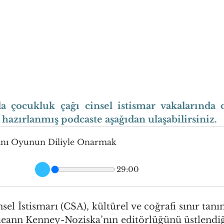
 çocukluk çağı cinsel istismar vakalarında o
 hazırlanmış podcaste aşağıdan ulaşabilirsiniz.
ını Oyunun Diliyle Onarmak
29:00
el İstismarı (CSA), kültürel ve coğrafi sınır tanı
ueann Kenney-Noziska’nın editörlüğünü üstlendiğ