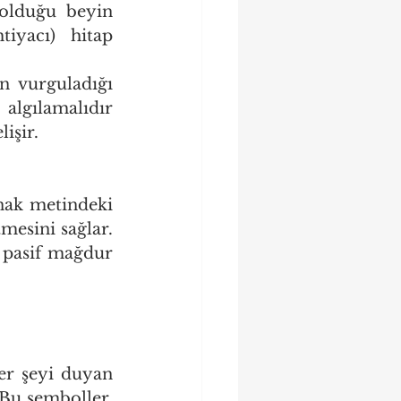
 olduğu beyin 
iyacı) hitap 
n vurguladığı 
gılamalıdır 
işir.
nak metindeki 
esini sağlar. 
 pasif mağdur 
er şeyi duyan 
Bu semboller, 