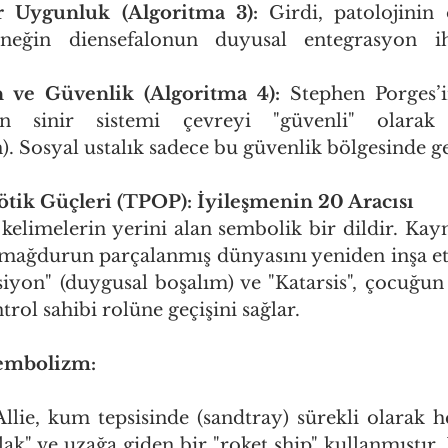
 Uygunluk (Algoritma 3):
 Girdi, patolojinin
rneğin diensefalonun duyusal entegrasyon iht
 ve Güvenlik (Algoritma 4):
 Stephen Porges’i
n sinir sistemi çevreyi "güvenli" olarak al
. Sosyal ustalık sadece bu güvenlik bölgesinde gel
tik Güçleri (TPOP): İyileşmenin 20 Aracısı
kelimelerin yerini alan sembolik bir dildir. Kay
 mağdurun parçalanmış dünyasını yeniden inşa etm
siyon" (duygusal boşalım) ve "Katarsis", çocuğun
trol sahibi rolüne geçişini sağlar.
Sembolizm:
Allie, kum tepsisinde (sandtray) sürekli olarak h
ak" ve uzağa giden bir "roket ship" kullanmıştır. 