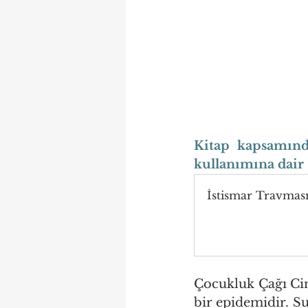
Kitap kapsamında
kullanımına dair 
İstismar Travmas
Çocukluk Çağı Cins
bir epidemidir. S