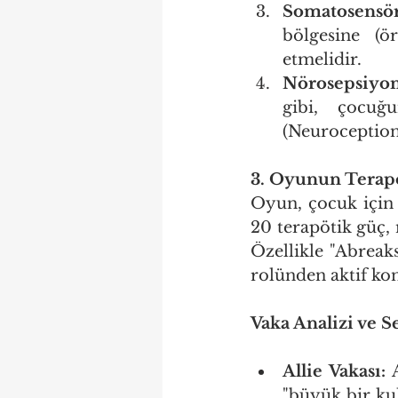
Somatosensör
bölgesine (ö
etmelidir.
Nörosepsiyon
gibi, çocuğu
(Neuroception)
3. Oyunun Terapö
Oyun, çocuk için 
20 terapötik güç,
Özellikle "Abreak
rolünden aktif kon
Vaka Analizi ve 
Allie Vakası:
 
"büyük bir kul