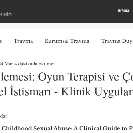
eslerim
s
Travma
Kurumsal Travma
Travma Duya
24 Mar
4 dakikada okunur
Travma Duyarlı Kurum
Genel
Öneriler
Ps
elemesi: Oyun Terapisi ve 
el İstismarı - Klinik Uygul
EMDR
Çocuk
Uygulama
Okul Saldırıl
Mar
ız
 Childhood Sexual Abuse: A Clinical Guide to P