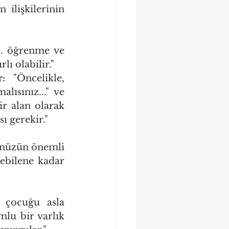
 ilişkilerinin 
.. öğrenme ve 
ı olabilir."
:
 "Öncelikle, 
lısınız..." ve 
r alan olarak 
ı gerekir."
ünüzün önemli 
ebilene kadar 
 çocuğu asla 
lu bir varlık 