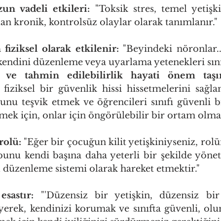
un vadeli etkileri:
 "Toksik stres, temel yetişkin
n kronik, kontrolsüz olaylar olarak tanımlanır."
iziksel olarak etkilenir:
 "Beyindeki nöronlar.
endini düzenleme veya uyarlama yetenekleri sınırl
k ve tahmin edilebilirlik hayati önem taşır
 fiziksel bir güvenlik hissi hissetmelerini sağlama
nu teşvik etmek ve öğrencileri sınıfı güvenli bi
ek için, onlar için öngörülebilir bir ortam olmas
rolü:
 "Eğer bir çocuğun kilit yetişkiniyseniz, rol
bunu kendi başına daha yeterli bir şekilde yönet
düzenleme sistemi olarak hareket etmektir."
esastır:
 "'Düzensiz bir yetişkin, düzensiz bir
erek, kendinizi korumak ve sınıfta güvenli, olum