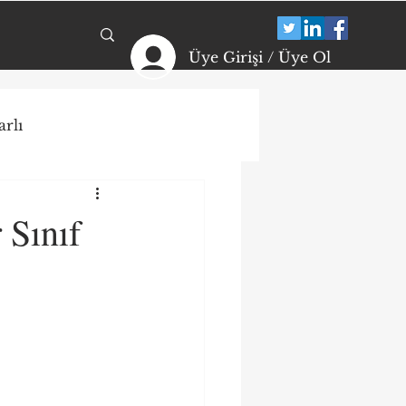
Üye Girişi / Üye Ol
rlı
ikolojik Dayanıklılık
 Sınıf
arı