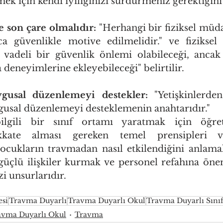
k için kendi iyiliğinizi sürdürmeniz gerektiğini 
 son çare olmalıdır:
 "Herhangi bir fiziksel müda
ca güvenlikle motive edilmelidir." ve fiziksel
 vadeli bir güvenlik önlemi olabileceği, ancak
deneyimlerine ekleyebileceği" belirtilir.
usal düzenlemeyi destekler:
 "Yetişkinlerde
gusal düzenlemeyi desteklemenin anahtarıdır."
ilgili bir sınıf ortamı yaratmak için öğret
ikkate alması gereken temel prensipleri ve 
ocukların travmadan nasıl etkilendiğini anlamak
üçlü ilişkiler kurmak ve personel refahına öne
i unsurlarıdır.
esi
Travma Duyarlı
Travma Duyarlı Okul
Travma Duyarlı Sını
avma Duyarlı Okul
Travma