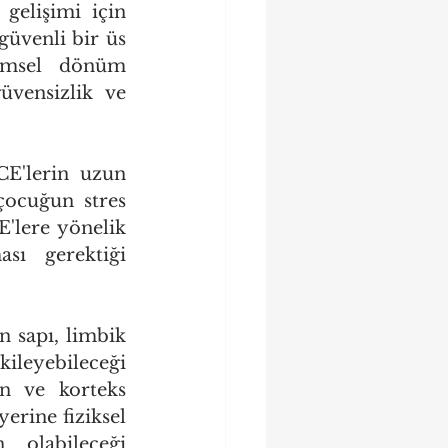
elişimi için 
güvenli bir üs 
imsel dönüm 
vensizlik ve 
E'lerin uzun 
çocuğun stres 
'lere yönelik 
ı gerektiği 
n sapı, limbik 
leyebileceği 
n ve korteks 
erine fiziksel 
olabileceği 