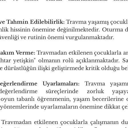
ve Tahmin Edilebilirlik:
 Travma yaşamış çocuklar
lik hissinin önemine değinilmektedir. Oturma d
güvenliği ve rutinin önemi vurgulanmaktadır.
Bakım Verme:
 Travmadan etkilenen çocuklarla anla
tar yetişkin" olmanın rolü açıklanmaktadır. Sabır
 dürüstlüğün ilişki geliştirmede kritik olduğu bel
erlendirme Uyarlamaları:
 Travma yaşamış
erlendirme süreçlerinde zorluk yaşayab
, oyun tabanlı öğrenmenin, yaşam becerilerine 
 yöntemlerinde uyarlamaların önemine dikkat çe
 Travmadan etkilenen çocuklarla çalışmanın duy