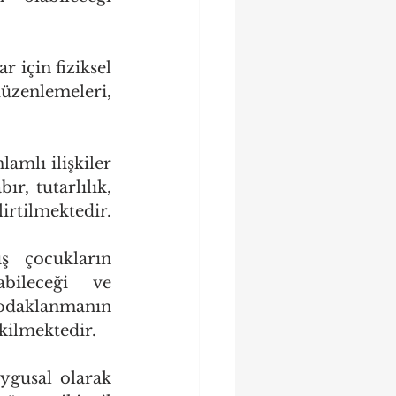
 için fiziksel 
üzenlemeleri, 
mlı ilişkiler 
, tutarlılık, 
irtilmektedir.
 çocukların 
ileceği ve 
odaklanmanın 
kilmektedir.
gusal olarak 