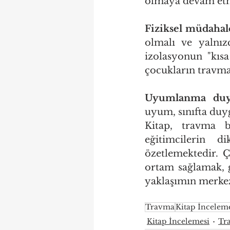
olmaya devam etme
Fiziksel müdahale
olmalı ve yalnız
izolasyonun "kısa
çocukların travma 
Uyumlanma duyg
uyum, sınıfta duy
Kitap, travma b
eğitimcilerin d
özetlemektedir. Ç
ortam sağlamak, g
yaklaşımın merkez
Travma
Kitap İncelem
Kitap İncelemesi
Tr