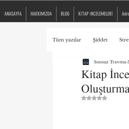
ANASAYFA
HAKKIMIZDA
BLOG
KİTAP İNCELEMELERİ
Adr
Tüm yazılar
Şiddet
Stre
Sonsuz Travma
Travma Duyarlı Okul
Kitap İnce
Oluşturm
ACE
Kitap İncelemesi
5 üzerinden NaN yıld