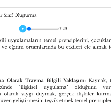
ir Sınıf Oluşturma
7:29
gili uygulamaların temel prensiplerini, çocukla
i ve eğitim ortamlarında bu etkileri ele almak içi
ma Olarak Travma Bilgili Yaklaşım:
 Kaynak, t
ünde "ilişkisel uygulama" olduğunu vurgu
n olarak saygı duymak, gerçek ilişkiler kurma
üven geliştirmesini teşvik etmek temel prensipler