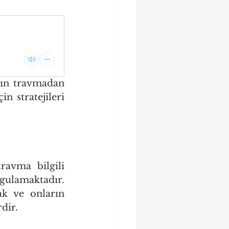
rın travmadan 
n stratejileri 
ravma bilgili 
lamaktadır. 
k ve onların 
dir.