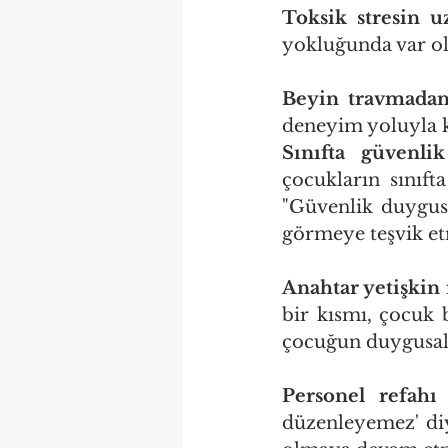
Toksik stresin uz
yokluğunda var ola
Beyin travmadan f
deneyim yoluyla k
Sınıfta güvenli
çocukların sınıfta
"Güvenlik duygusu
görmeye teşvik etm
Anahtar yetişkin 
bir kısmı, çocuk 
çocuğun duygusal 
Personel refahı 
düzenleyemez' diy