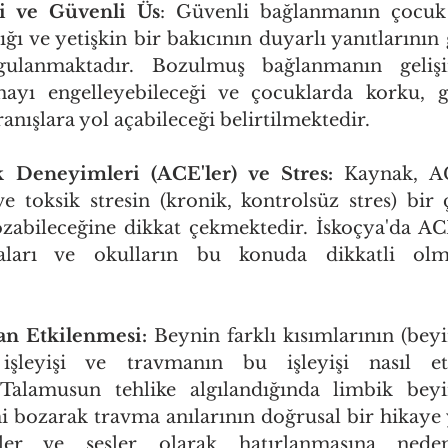
i ve Güvenli Üs
: Güvenli bağlanmanın çocuk g
ğı ve yetişkin bir bakıcının duyarlı yanıtlarının 
gulanmaktadır. Bozulmuş bağlanmanın geliş
mayı engelleyebileceği ve çocuklarda korku, gü
nışlara yol açabileceği belirtilmektedir.
 Deneyimleri (ACE'ler) ve Stres:
 Kaynak, AC
ve toksik stresin (kronik, kontrolsüz stres) bir 
ozabileceğine dikkat çekmektedir. İskoçya'da ACE
aları ve okulların bu konuda dikkatli olmas
n Etkilenmesi:
 Beynin farklı kısımlarının (beyi
işleyişi ve travmanın bu işleyişi nasıl etki
 Talamusun tehlike algılandığında limbik beyi
mi bozarak travma anılarının doğrusal bir hikaye y
er ve sesler olarak hatırlanmasına neden 