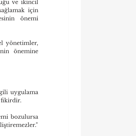
ğu ve ikincil 
sağlamak için 
sinin önemi 
l yönetimler, 
inin önemine 
gili uygulama 
ikirdir.
mi bozulursa 
liştiremezler."