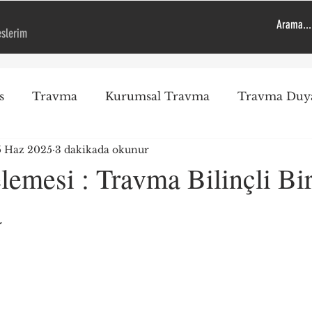
eslerim
s
Travma
Kurumsal Travma
Travma Duya
5 Haz 2025
3 dakikada okunur
Travma Duyarlı Kurum
Genel
Öneriler
Ps
lemesi : Travma Bilinçli Bir
a
EMDR
Çocuk
Uygulama
Okul Saldırıl
ız