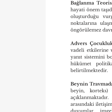
Bağlanma Teoris
hayati önem taşıdı
oluşturduğu vur
noktalarına ulaş
öngörülemez davra
Advers Çocukluk
vadeli etkilerine 
yanıt sistemini b
hükümet politik
belirtilmektedir.
Beynin Travmada
beyin, korteks) 
açıklanmaktadır.
arasındaki iletişi
duyumlar, imgel