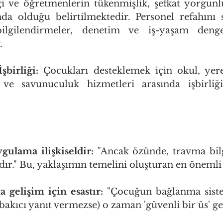
i ve öğretmenlerin tükenmişlik, şefkat yorgunlu
nda olduğu belirtilmektedir. Personel refahını 
bilgilendirmeler, denetim ve iş-yaşam denge
.
birliği:
 Çocukları desteklemek için okul, yere
ve savunuculuk hizmetleri arasında işbirliğ
:
gulama ilişkiseldir:
 "Ancak özünde, travma bil
dır." Bu, yaklaşımın temelini oluşturan en önemli f
 gelişim için esastır:
 "Çocuğun bağlanma siste
 bakıcı yanıt vermezse) o zaman 'güvenli bir üs' ge