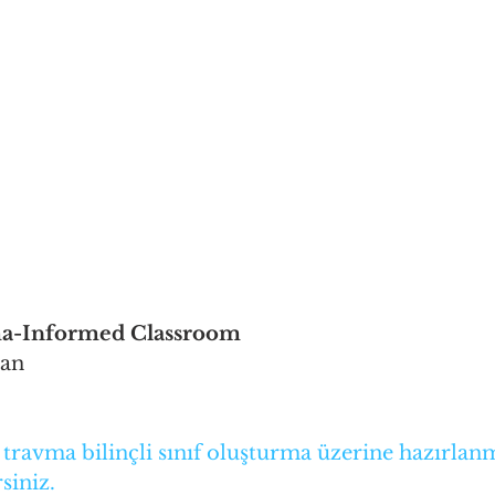
ma-Informed Classroom
han
travma bilinçli sınıf oluşturma üzerine hazırlan
siniz.