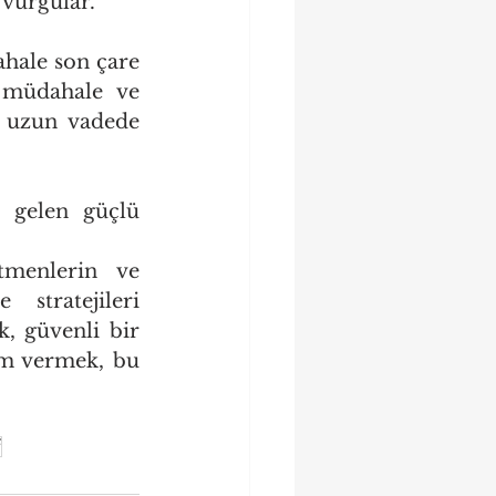
vurgular."
hale son çare 
 müdahale ve 
 uzun vadede 
n gelen güçlü 
menlerin ve 
stratejileri 
, güvenli bir 
m vermek, bu 
f