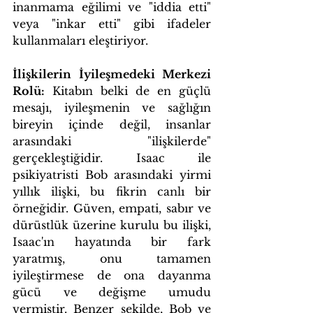
inanmama eğilimi ve "iddia etti" 
veya "inkar etti" gibi ifadeler 
kullanmaları eleştiriyor.
İlişkilerin İyileşmedeki Merkezi 
Rolü:
 Kitabın belki de en güçlü 
mesajı, iyileşmenin ve sağlığın 
bireyin içinde değil, insanlar 
arasındaki "ilişkilerde" 
gerçekleştiğidir. Isaac ile 
psikiyatristi Bob arasındaki yirmi 
yıllık ilişki, bu fikrin canlı bir 
örneğidir. Güven, empati, sabır ve 
dürüstlük üzerine kurulu bu ilişki, 
Isaac'ın hayatında bir fark 
yaratmış, onu tamamen 
iyileştirmese de ona dayanma 
gücü ve değişme umudu 
vermiştir. Benzer şekilde, Bob ve 