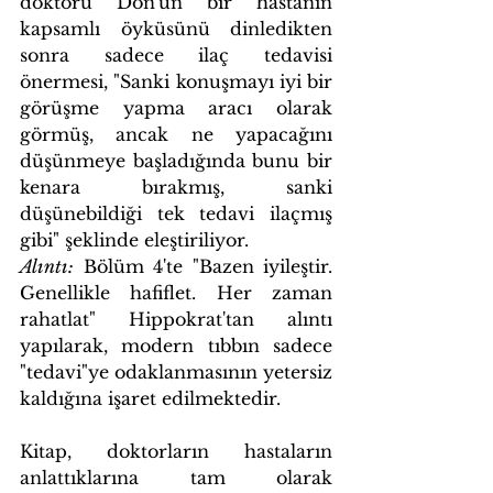
doktoru Don'un bir hastanın 
kapsamlı öyküsünü dinledikten 
sonra sadece ilaç tedavisi 
önermesi, "Sanki konuşmayı iyi bir 
görüşme yapma aracı olarak 
görmüş, ancak ne yapacağını 
düşünmeye başladığında bunu bir 
kenara bırakmış, sanki 
düşünebildiği tek tedavi ilaçmış 
gibi" şeklinde eleştiriliyor.
Alıntı:
 Bölüm 4'te "Bazen iyileştir. 
Genellikle hafiflet. Her zaman 
rahatlat" Hippokrat'tan alıntı 
yapılarak, modern tıbbın sadece 
"tedavi"ye odaklanmasının yetersiz 
kaldığına işaret edilmektedir.
Kitap, doktorların hastaların 
anlattıklarına tam olarak 