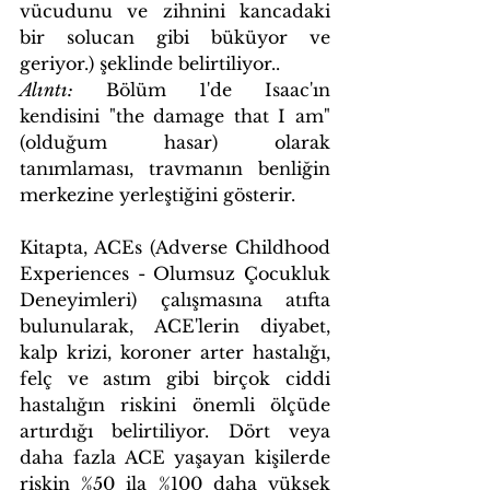
vücudunu ve zihnini kancadaki 
bir solucan gibi büküyor ve 
geriyor.) şeklinde belirtiliyor..
Alıntı:
 Bölüm 1'de Isaac'ın 
kendisini "the damage that I am" 
(olduğum hasar) olarak 
tanımlaması, travmanın benliğin 
merkezine yerleştiğini gösterir.
Kitapta, ACEs (Adverse Childhood 
Experiences - Olumsuz Çocukluk 
Deneyimleri) çalışmasına atıfta 
bulunularak, ACE'lerin diyabet, 
kalp krizi, koroner arter hastalığı, 
felç ve astım gibi birçok ciddi 
hastalığın riskini önemli ölçüde 
artırdığı belirtiliyor. Dört veya 
daha fazla ACE yaşayan kişilerde 
riskin %50 ila %100 daha yüksek 