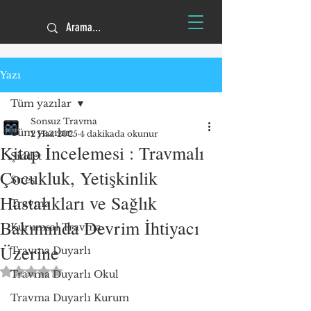
Yazı
Tüm yazılar
Sonsuz Travma
Tüm yazılar
2 Haz 2025
4 dakikada okunur
Kitap İncelemesi : Travmalı
Şiddet
Çocukluk, Yetişkinlik
Stres
Hastalıkları ve Sağlık
Travma
Bakımında Devrim İhtiyacı
Kurumsal Travma
Üzerine
Travma Duyarlı
5 üzerinden NaN yıldız
Travma Duyarlı Okul
Travma Duyarlı Kurum