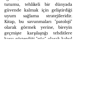
tutumu, tehlikeli bir dünyada 
güvende kalmak için geliştirdiği 
uyum sağlama stratejileridir. 
Kitap, bu savunmaları "patoloji" 
olarak görmek yerine, bireyin 
geçmişte karşılaştığı tehditlere 
karşı gösterdiği "güç" olarak kabul 
etmenin önemini vurgular.
Alıntı:
 Bölüm 19'da "Hastaların 
patolojileri yerine güçlü yönlerini 
vurgulayın. Semptomlar yerine 
başarılı adaptasyonu vurgulayın." 
şeklinde bir prensip önerilir.
Alıntı:
 Bölüm 19'da, Isaac'ın on bir 
yaşında sigaraya başlama hikayesi, 
ezici bir tehdidi "ustaca" çözdüğü 
bir problem çözme becerisi olarak 
ele alınır.