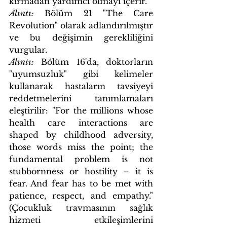
kırmadan yardımcı olmayı içerir.
Alıntı:
 Bölüm 21 "The Care 
Revolution" olarak adlandırılmıştır 
ve bu değişimin gerekliliğini 
vurgular.
Alıntı:
 Bölüm 16'da, doktorların 
"uyumsuzluk" gibi kelimeler 
kullanarak hastaların tavsiyeyi 
reddetmelerini tanımlamaları 
eleştirilir: "For the millions whose 
health care interactions are 
shaped by childhood adversity, 
those words miss the point; the 
fundamental problem is not 
stubbornness or hostility – it is 
fear. And fear has to be met with 
patience, respect, and empathy." 
(Çocukluk travmasının sağlık 
hizmeti etkileşimlerini 