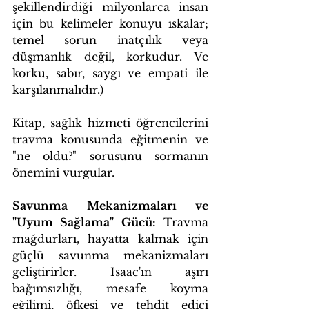
şekillendirdiği milyonlarca insan 
için bu kelimeler konuyu ıskalar; 
temel sorun inatçılık veya 
düşmanlık değil, korkudur. Ve 
korku, sabır, saygı ve empati ile 
karşılanmalıdır.)
Kitap, sağlık hizmeti öğrencilerini 
travma konusunda eğitmenin ve 
"ne oldu?" sorusunu sormanın 
önemini vurgular. 
Savunma Mekanizmaları ve 
"Uyum Sağlama" Gücü:
 Travma 
mağdurları, hayatta kalmak için 
güçlü savunma mekanizmaları 
geliştirirler. Isaac'ın aşırı 
bağımsızlığı, mesafe koyma 
eğilimi, öfkesi ve tehdit edici 