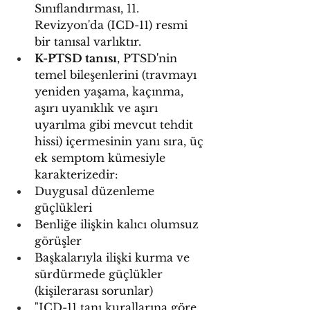
Sınıflandırması, 11. 
Revizyon'da (ICD-11) resmi 
bir tanısal varlıktır.
K-PTSD tanısı
, PTSD'nin 
temel bileşenlerini (travmayı 
yeniden yaşama, kaçınma, 
aşırı uyanıklık ve aşırı 
uyarılma gibi mevcut tehdit 
hissi) içermesinin yanı sıra, üç 
ek semptom kümesiyle 
karakterizedir:
Duygusal düzenleme 
güçlükleri
Benliğe ilişkin kalıcı olumsuz 
görüşler
Başkalarıyla ilişki kurma ve 
sürdürmede güçlükler 
(kişilerarası sorunlar)
"ICD-11 tanı kurallarına göre 