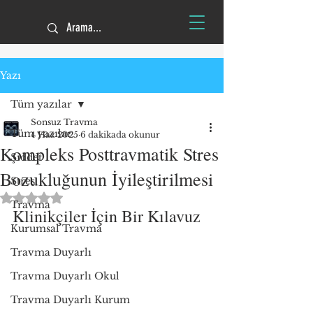
Yazı
Tüm yazılar
Sonsuz Travma
Tüm yazılar
4 Haz 2025
6 dakikada okunur
Kompleks Posttravmatik Stres
Şiddet
Bozukluğunun İyileştirilmesi
Stres
5 üzerinden NaN yıldız
Travma
Klinikçiler İçin Bir Kılavuz
Kurumsal Travma
Travma Duyarlı
Travma Duyarlı Okul
Travma Duyarlı Kurum