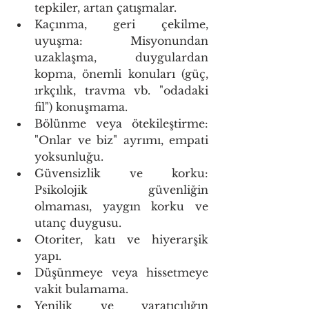
tepkiler, artan çatışmalar. 
Kaçınma, geri çekilme, 
uyuşma: Misyonundan 
uzaklaşma, duygulardan 
kopma, önemli konuları (güç, 
ırkçılık, travma vb. "odadaki 
fil") konuşmama. 
Bölünme veya ötekileştirme: 
"Onlar ve biz" ayrımı, empati 
yoksunluğu. 
Güvensizlik ve korku: 
Psikolojik güvenliğin 
olmaması, yaygın korku ve 
utanç duygusu. 
Otoriter, katı ve hiyerarşik 
yapı. 
Düşünmeye veya hissetmeye 
vakit bulamama.
Yenilik ve yaratıcılığın 