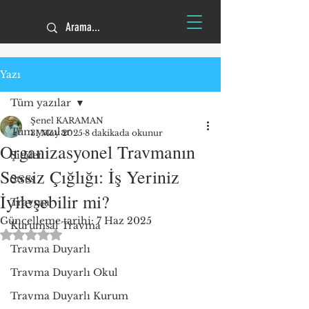
Yazı
Tüm yazılar
Şenel KARAMAN
Tüm yazılar
31 May 2025
8 dakikada okunur
Organizasyonel Travmanın
Şiddet
Sessiz Çığlığı: İş Yeriniz
Stres
İyileşebilir mi?
Travma
Güncelleme tarihi:
7 Haz 2025
Kurumsal Travma
5 üzerinden NaN yıldız
Travma Duyarlı
Travma Duyarlı Okul
Travma Duyarlı Kurum