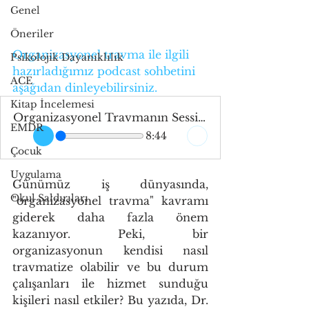
Genel
Öneriler
Organizasyonel travma ile ilgili 
Psikolojik Dayanıklılık
hazırladığımız podcast sohbetini 
ACE
aşağıdan dinleyebilirsiniz.
Kitap İncelemesi
Organizasyonel Travmanın Sessiz Çığlığı İş Yeriniz İyileşebilir mi
EMDR
8:44
Çocuk
Uygulama
Günümüz iş dünyasında, 
Okul Saldırıları
"organizasyonel travma" kavramı 
giderek daha fazla önem 
kazanıyor. Peki, bir 
organizasyonun kendisi nasıl 
travmatize olabilir ve bu durum 
çalışanları ile hizmet sunduğu 
kişileri nasıl etkiler? Bu yazıda, Dr. 