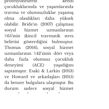
profesyonellerin kendi 
çocukluklarında ve yaşamlarında 
travma ve olumsuzluklar yaşamış 
olma olasılıkları daha yüksek 
olabilir. Bride'ın (2007) çalışması 
sosyal hizmet uzmanlarının 
%65'inin ikincil travmatik stres 
belirtisi gösterdiğini bulmuştur. 
Thomas (2016), sosyal hizmet 
uzmanlarının %42'sinin dört veya 
daha fazla olumsuz çocukluk 
deneyimi (ACE) yaşadığını 
saptamıştır. Esaki & Larkin (2013) 
ve Howard ve arkadaşları (2015) 
da benzer bulgulara ulaşmıştır. Bu 
durum sadece sosyal hizmet 
uzmanlarıyla sınırlı olmayıp, 
kolluk kuvvetleri (Perez vd., 2010) 
ve ruh sağlığı uzmanları (Kadambi 