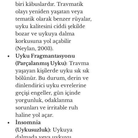
biri kâbuslardır. Travmatik 
olayı yeniden yaşatan veya 
tematik olarak benzer rüyalar, 
uyku kalitesini ciddi şekilde 
bozar ve uykuya dalma 
korkusuna yol açabilir 
(Neylan, 2003).
Uyku Fragmantasyonu 
(Parçalanmış Uyku):
 Travma 
yaşayan kişilerde uyku sık sık 
bölünür. Bu durum, derin ve 
dinlendirici uyku evrelerine 
geçişi engeller, gün içinde 
yorgunluk, odaklanma 
sorunları ve irritable ruh 
haline yol açar.
İnsomnia 
(Uykusuzluk):
 Uykuya 
dalmada veya uykuyu 