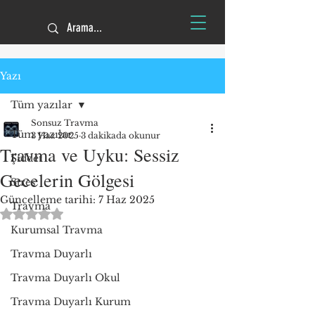
Yazı
Tüm yazılar
Sonsuz Travma
Tüm yazılar
3 Haz 2025
3 dakikada okunur
Travma ve Uyku: Sessiz
Şiddet
Gecelerin Gölgesi
Stres
Güncelleme tarihi:
7 Haz 2025
Travma
5 üzerinden NaN yıldız
Kurumsal Travma
Travma Duyarlı
Travma Duyarlı Okul
Travma Duyarlı Kurum