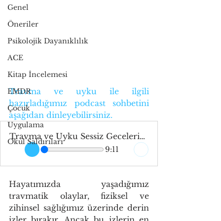
Genel
Öneriler
Psikolojik Dayanıklılık
ACE
Kitap İncelemesi
Travma ve uyku ile ilgili 
EMDR
hazırladığımız podcast sohbetini 
Çocuk
aşağıdan dinleyebilirsiniz.
Uygulama
Travma ve Uyku Sessiz Gecelerin Gölgesi
Okul Saldırıları
9:11
Hayatımızda yaşadığımız 
travmatik olaylar, fiziksel ve 
zihinsel sağlığımız üzerinde derin 
izler bırakır. Ancak bu izlerin en 