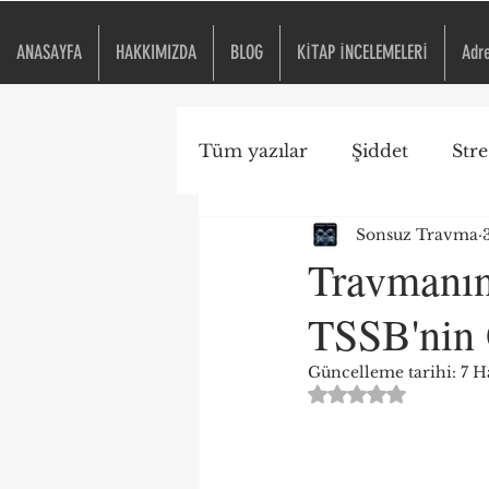
ANASAYFA
HAKKIMIZDA
BLOG
KİTAP İNCELEMELERİ
Adr
Tüm yazılar
Şiddet
Stre
Sonsuz Travma
Travma Duyarlı Okul
Travmanın
TSSB'nin 
ACE
Kitap İncelemesi
Güncelleme tarihi:
7 H
5 üzerinden NaN yıld