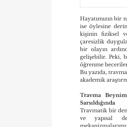
Hayatımızın bir no
ise öylesine derin
kişinin fiziksel
çaresizlik duygul
bir olayın ardın
gelişebilir. Peki
öğrenme beceriler
Bu yazıda, travma
akademik araştırma
Travma Beynimiz
Sarsıldığında
Travmatik bir den
ve yapısal değ
mekanizmalarımızı