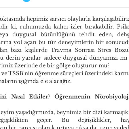
ktasında hepimiz sarsıcı olaylarla karşılaşabiliriz
dir ki, ruhumuzda kalıcı izler bırakabilir. Psiko
 veya duygusal bütünlüğünü tehdit eden, dehş
arına yol açan bu tür deneyimlerin bir sonucud
dan bazı kişilerde Travma Sonrası Stres Bozu
, bu derin yaralar sadece duygusal dünyamızı mı e
imiz üzerinde de bir gölge oluşturur mu?
 ve TSSB'nin öğrenme süreçleri üzerindeki karmaşı
ların ışığında ele alacağız.
i Nasıl Etkiler? Öğrenmenin Nörobiyoloji
eyim yaşadığımızda, beynimiz bir dizi karmaşık
işiklikten geçer. Bu değişiklikler, hay
n bir parçası olarak ortaya çıksa da, uzun vade