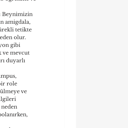
:
 Beynimizin 
an amigdala, 
rekli tetikte 
eden olur. 
yon gibi 
k ve mevcut 
rı duyarlı 
ampus, 
ir role 
çülmeye ve 
gileri 
 neden 
polanırken, 