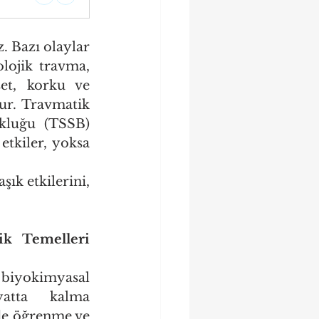
. Bazı olaylar 
lojik travma, 
et, korku ve 
ur. Travmatik 
kluğu (TSSB) 
tkiler, yoksa 
k etkilerini, 
k Temelleri 
 biyokimyasal 
atta kalma 
de öğrenme ve 