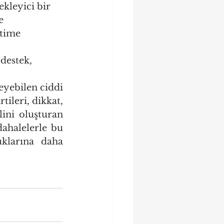
kleyici bir 
e 
itime 
destek, 
yebilen ciddi 
ileri, dikkat, 
ini oluşturan 
ahalelerle bu 
klarına daha 