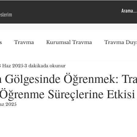
eslerim
s
Travma
Kurumsal Travma
Travma Duya
3 Haz 2025
3 dakikada okunur
Travma Duyarlı Kurum
Genel
Öneriler
Ps
 Gölgesinde Öğrenmek: Tr
Öğrenme Süreçlerine Etkisi
EMDR
Çocuk
Uygulama
Okul Saldırıl
az 2025
ız