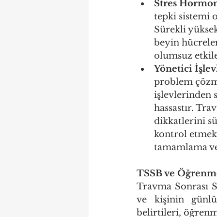
Stres Hormonl
tepki sistemi 
Sürekli yükse
beyin hücreler
olumsuz etkil
Yönetici İşle
problem çözme,
işlevlerinden 
hassastır. Tra
dikkatlerini s
kontrol etmek
tamamlama ve 
TSSB ve Öğrenme G
Travma Sonrası St
ve kişinin günl
belirtileri, öğrenm