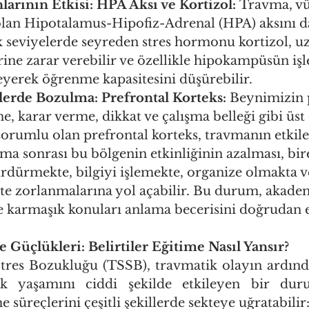
arının Etkisi: HPA Aksı ve Kortizol:
 Travma, vü
olan Hipotalamus-Hipofiz-Adrenal (HPA) aksını da 
k seviyelerde seyreden stres hormonu kortizol, u
ine zarar verebilir ve özellikle hipokampüsün işle
eyerek öğrenme kapasitesini düşürebilir.
vlerde Bozulma: Prefrontal Korteks:
 Beynimizin 
 karar verme, dikkat ve çalışma belleği gibi üst d
sorumlu olan prefrontal korteks, travmanın etkile
vma sonrası bu bölgenin etkinliğinin azalması, bir
ürdürmekte, bilgiyi işlemekte, organize olmakta v
te zorlanmalarına yol açabilir. Bu durum, akadem
karmaşık konuları anlama becerisini doğrudan et
üçlükleri: Belirtiler Eğitime Nasıl Yansır?
res Bozukluğu (TSSB), travmatik olayın ardında
ük yaşamını ciddi şekilde etkileyen bir dur
e süreçlerini çeşitli şekillerde sekteye uğratabilir