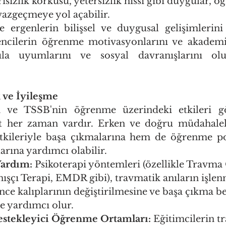
arısızlık korkusu, yetersizlik hissi gibi duygular, 
vazgeçmeye yol açabilir.
ergenlerin bilişsel ve duygusal gelişimlerini 
ncilerin öğrenme motivasyonlarını ve akademik 
la uyumlarını ve sosyal davranışlarını ol
 ve İyileşme
a ve TSSB'nin öğrenme üzerindeki etkileri g
 her zaman vardır. Erken ve doğru müdahaleler
kileriyle başa çıkmalarına hem de öğrenme pota
rına yardımcı olabilir.
Yardım:
 Psikoterapi yöntemleri (özellikle Travma
nışçı Terapi, EMDR gibi), travmatik anıların işlen
e kalıplarının değiştirilmesine ve başa çıkma be
ne yardımcı olur.
estekleyici Öğrenme Ortamları:
 Eğitimcilerin t