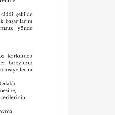
öğrenme 
ciddi şekilde 
başarılarını 
umsuz yönde 
öz korkutucu 
, bireylerin 
nsiyellerini 
 Odaklı 
mesine, 
cerilerinin 
ravma 