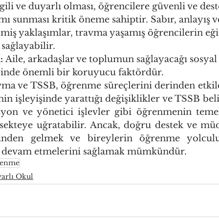
ili ve duyarlı olması, öğrencilere güvenli ve deste
 sunması kritik öneme sahiptir. Sabır, anlayış v
ilmiş yaklaşımlar, travma yaşamış öğrencilerin eğ
sağlayabilir.
:
 Aile, arkadaşlar ve toplumun sağlayacağı sosyal 
cinde önemli bir koruyucu faktördür.
vma ve TSSB, öğrenme süreçlerini derinden etkile
 işleyişinde yarattığı değişiklikler ve TSSB belirt
syon ve yönetici işlevler gibi öğrenmenin temel
i sekteye uğratabilir. Ancak, doğru destek ve müd
sinden gelmek ve bireylerin öğrenme yolculu
lde devam etmelerini sağlamak mümkündür.
renme
arlı Okul