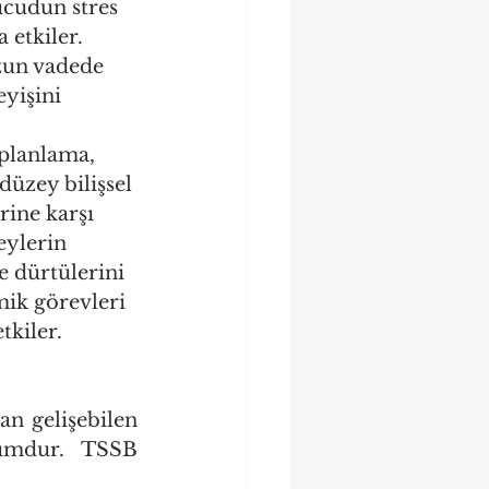
cudun stres 
etkiler. 
zun vadede 
yişini 
planlama, 
üzey bilişsel 
rine karşı 
eylerin 
e dürtülerini 
ik görevleri 
kiler.
n gelişebilen 
umdur. TSSB 
: