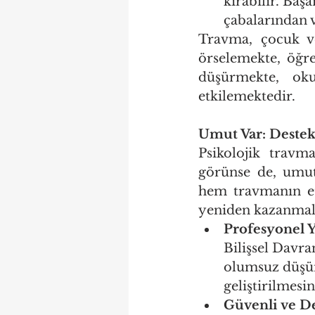
kırabilir. Baş
çabalarından 
Travma, çocuk ve 
örselemekte, öğre
düşürmekte, oku
etkilemektedir.
Umut Var: Destek
Psikolojik travm
görünse de, umut
hem travmanın et
yeniden kazanmala
Profesyonel 
Bilişsel Davra
olumsuz düşünc
geliştirilmesi
Güvenli ve D