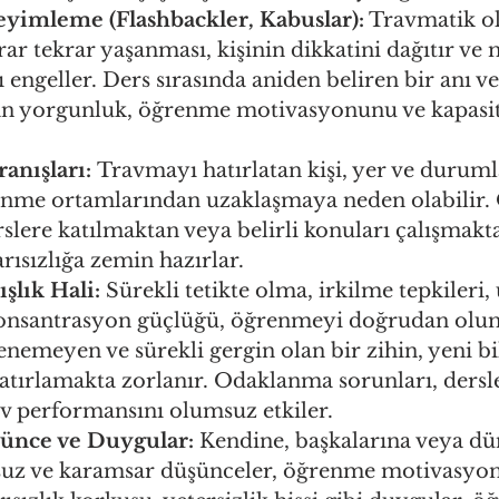
yimleme (Flashbackler, Kabuslar):
 Travmatik o
rar tekrar yaşanması, kişinin dikkatini dağıtır ve 
engeller. Ders sırasında aniden beliren bir anı v
an yorgunluk, öğrenme motivasyonunu ve kapasit
anışları:
 Travmayı hatırlatan kişi, yer ve durum
nme ortamlarından uzaklaşmaya neden olabilir. 
slere katılmaktan veya belirli konuları çalışmakt
ısızlığa zemin hazırlar.
şlık Hali:
 Sürekli tetikte olma, irkilme tepkileri,
konsantrasyon güçlüğü, öğrenmeyi doğrudan olums
enemeyen ve sürekli gergin olan bir zihin, yeni bil
atırlamakta zorlanır. Odaklanma sorunları, dersle
av performansını olumsuz etkiler.
ünce ve Duygular:
 Kendine, başkalarına veya d
suz ve karamsar düşünceler, öğrenme motivasyo