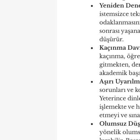
Yeniden Dene
istemsizce tek
odaklanmasını 
sonrası yaşan
düşürür.
Kaçınma Davr
kaçınma, öğre
gitmekten, der
akademik başar
Aşırı Uyarılmı
sorunları ve 
Yeterince dinl
işlemekte ve h
etmeyi ve sın
Olumsuz Düş
yönelik olum