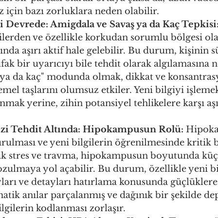
iz için bazı zorluklara neden olabilir.
 Devrede: Amigdala ve Savaş ya da Kaç Tepkisi
ilerden ve özellikle korkudan sorumlu bölgesi ol
nda aşırı aktif hale gelebilir. Bu durum, kişinin sü
fak bir uyarıcıyı bile tehdit olarak algılamasına n
ş ya da kaç" modunda olmak, dikkat ve konsantras
el taşlarını olumsuz etkiler. Yeni bilgiyi işleme
nmak yerine, zihin potansiyel tehlikelere karşı aşı
zi Tehdit Altında: Hipokampusun Rolü:
 Hipok
urulması ve yeni bilgilerin öğrenilmesinde kritik b
nik stres ve travma, hipokampusun boyutunda kü
ozulmaya yol açabilir. Bu durum, özellikle yeni bil
ları ve detayları hatırlama konusunda güçlüklere
matik anılar parçalanmış ve dağınık bir şekilde de
ilgilerin kodlanması zorlaşır.