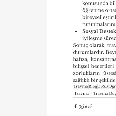
konusunda bilg
öğrenme ortamı
bireyselleştir
tutunmalarını 
Sosyal Destek
iyileşme süre
Sonuç olarak, tra
durumlardır. Beynin
hafıza, konsantra
bilişsel beceriler
zorlukların üste
sağlıklı bir şeki
Travma
Blog
TSSB
Öğ
Travma
Travma Duy