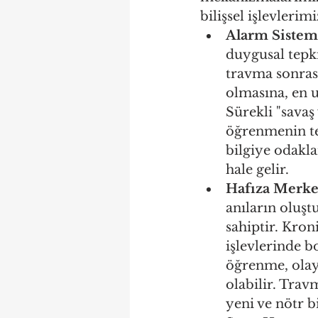
bilişsel işlevlerim
Alarm Sistemi
duygusal tepk
travma sonrası
olmasına, en u
Sürekli "sava
öğrenmenin tem
bilgiye odakla
hale gelir.
Hafıza Merke
anıların oluşt
sahiptir. Kro
işlevlerinde b
öğrenme, olay
olabilir. Trav
yeni ve nötr b