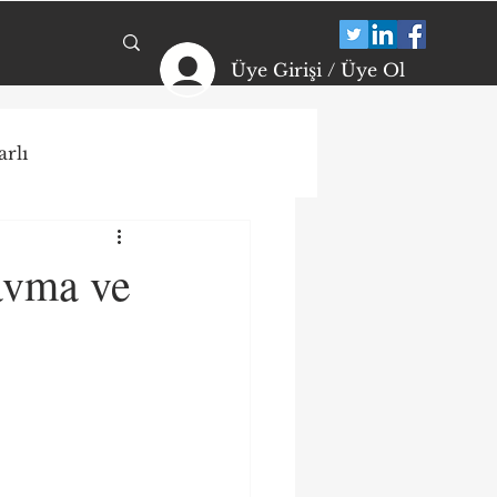
Üye Girişi / Üye Ol
rlı
ikolojik Dayanıklılık
avma ve
arı