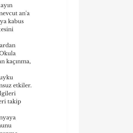
layın 
mevcut an'a 
eya kabus 
esini 
lardan 
Okula 
an kaçınma, 
 uyku 
uz etkiler. 
gileri 
ri takip 
ünyaya 
nunu 