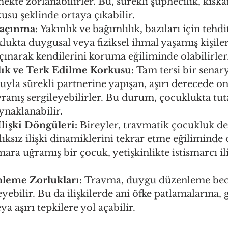
kte zorlanabilirler. Bu, sürekli şüphecilik, kıska
usu şeklinde ortaya çıkabilir.
Kaçınma:
 Yakınlık ve bağımlılık, bazıları için tehdit
klukta duygusal veya fiziksel ihmal yaşamış kişiler
açınarak kendilerini koruma eğiliminde olabilirler
lık ve Terk Edilme Korkusu:
 Tam tersi bir senar
yla sürekli partnerine yapışan, aşırı derecede ona
ranış sergileyebilirler. Bu durum, çocuklukta tutar
naklanabilir.
lişki Döngüleri:
 Bireyler, travmatik çocukluk d
ıksız ilişki dinamiklerini tekrar etme eğiliminde ol
mara uğramış bir çocuk, yetişkinlikte istismarcı ili
eme Zorlukları:
 Travma, duygu düzenleme bece
yebilir. Bu da ilişkilerde ani öfke patlamalarına, g
a aşırı tepkilere yol açabilir.