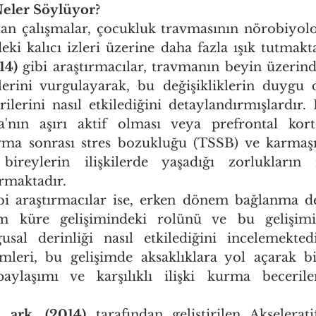
Neler Söylüyor?
lan çalışmalar, çocukluk travmasının nörobiyoloji
14)
 gibi araştırmacılar, travmanın beyin üzerinde
iklerini vurgulayarak, bu değişikliklerin duygu
rilerini nasıl etkilediğini detaylandırmışlardır.
'nın aşırı aktif olması veya prefrontal kortek
avma sonrası stres bozukluğu (TSSB) ve karmaş
reylerin ilişkilerde yaşadığı zorlukların n
urmaktadır.
bi araştırmacılar ise, erken dönem bağlanma de
 küre gelişimindeki rolünü ve bu gelişimin 
gusal derinliği nasıl etkilediğini incelemekted
leri, bu gelişimde aksaklıklara yol açarak bi
ylaşımı ve karşılıklı ilişki kurma becerile
 ark. (2014)
 tarafından geliştirilen Akselerat