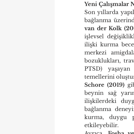
Yeni Çalışmalar 
Son yıllarda yapı
van der Kolk (20
işlevsel değişikl
ilişki kurma bece
merkezi amigdala
bozuklukları, tr
PTSD) yaşayan bi
temellerini oluşt
Schore (2019)
 gi
beynin sağ yarım
ilişkilerdeki duy
bağlanma deneyim
kurma, duygu pa
etkileyebilir.
Ayrıca, 
Fosha ve