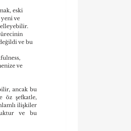
mak, eski 
 yeni ve 
lleyebilir.
sürecinin 
eğildi ve bu 
ulness, 
menize ve 
ilir, ancak bu 
 öz şefkatle, 
amlı ilişkiler 
uktur ve bu 