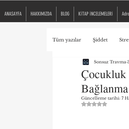
ANASAYFA
HAKKIMIZDA
BLOG
KİTAP İNCELEMELERİ
Adr
Tüm yazılar
Şiddet
Stre
Sonsuz Travma
Travma Duyarlı Okul
Çocukluk T
Bağlanma 
ACE
Kitap İncelemesi
Güncelleme tarihi:
7 H
5 üzerinden NaN yıld