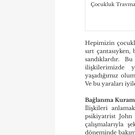
Çocukluk Travması
Hepimizin çocukluk
sırt çantasıyken,
sandıklardır. Bu
ilişkilerimizde 
yaşadığımız olums
Ve bu yaraları i
Bağlanma Kuramı
İlişkileri anlam
psikiyatrist Joh
çalışmalarıyla ş
döneminde bakım v