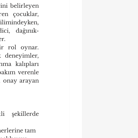
ni belirleyen 
en çocuklar, 
ğilimindeyken, 
ici, dağınık-
er.
r rol oynar. 
 deneyimler, 
a kalıpları 
bakım verenle 
i onay arayan 
i şekillerde 
nerlerine tam 