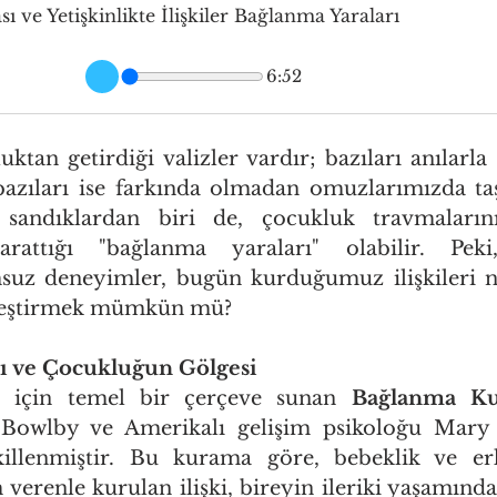
 ve Yetişkinlikte İlişkiler Bağlanma Yaraları
6:52
tan getirdiği valizler vardır; bazıları anılarla d
 bazıları ise farkında olmadan omuzlarımızda taş
 sandıklardan biri de, çocukluk travmalarının
yarattığı "bağlanma yaraları" olabilir. Peki
uz deneyimler, bugün kurduğumuz ilişkileri nas
yileştirmek mümkün mü?
 ve Çocukluğun Gölgesi
ak için temel bir çerçeve sunan 
Bağlanma K
n Bowlby ve Amerikalı gelişim psikoloğu Mary 
ekillenmiştir. Bu kurama göre, bebeklik ve er
erenle kurulan ilişki, bireyin ileriki yaşamınd