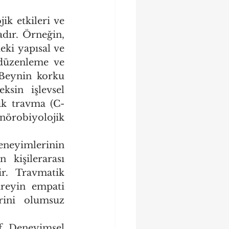
k etkileri ve 
bağlanma üzerindeki kalıcı izleri üzerine daha fazla ışık tutmaktadır. Örneğin, 
ki yapısal ve 
 düzenleme ve 
 Beynin korku 
sin işlevsel 
ık travma (C-
örobiyolojik 
neyimlerinin 
kişilerarası 
ir. Travmatik 
reyin empati 
rini olumsuz 
if Deneyimsel 