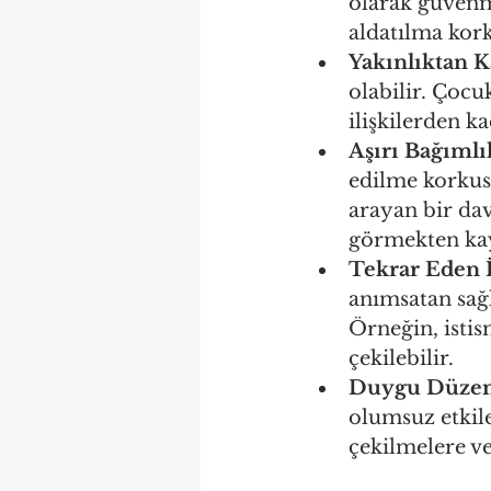
olarak güvenme
aldatılma kork
Yakınlıktan 
olabilir. Çocu
ilişkilerden k
Aşırı Bağımlı
edilme korkusu
arayan bir dav
görmekten kay
Tekrar Eden İ
anımsatan sağl
Örneğin, istis
çekilebilir.
Duygu Düzenl
olumsuz etkile
çekilmelere vey