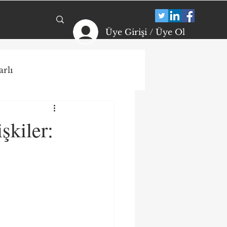
Üye Girişi / Üye Ol
rlı
ikolojik Dayanıklılık
şkiler:
arı