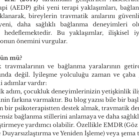
pi (AEDP) gibi yeni terapi yaklaşımları, bağlan
klanarak, bireylerin travmatik anılarını güvenl
yeni, daha sağlıklı bağlanma deneyimleri olu
hedeflemektedir. Bu yaklaşımlar, ilişkisel iy
yonun önemini vurgular.
ün mü?
 travmalarının ve bağlanma yaralarının getirdi
nda değil. İyileşme yolculuğu zaman ve çaba ge
i adımlar vardır:
İlk adım, çocukluk deneyimlerinizin yetişkinlik iliş
inin farkına varmaktır. Bu blog yazısı bile bir başl
 bir psikoterapistten destek almak, travmatik de
nsiz bağlanma stillerini anlamaya ve daha sağlıklı 
iştirmeye yardımcı olabilir. Özellikle EMDR (Göz
 Duyarsızlaştırma ve Yeniden İşleme) veya şema t