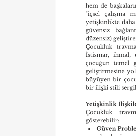
hem de başkalarına
"içsel çalışma m
yetişkinlikte daha
güvensiz bağlanm
düzensiz) geliştire
Çocukluk travmas
İstismar, ihmal,
çocuğun temel g
geliştirmesine yo
büyüyen bir çocuk
bir ilişki stili serg
Yetişkinlik İlişk
Çocukluk travmal
gösterebilir:
Güven Proble