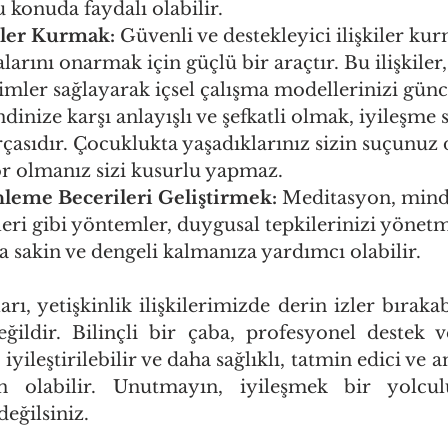
 konuda faydalı olabilir.
iler Kurmak:
 Güvenli ve destekleyici ilişkiler kur
arını onarmak için güçlü bir araçtır. Bu ilişkiler,
ler sağlayarak içsel çalışma modellerinizi günce
dinize karşı anlayışlı ve şefkatli olmak, iyileşme 
çasıdır. Çocuklukta yaşadıklarınız sizin suçunuz d
or olmanız sizi kusurlu yapmaz.
eme Becerileri Geliştirmek:
 Meditasyon, mindf
leri gibi yöntemler, duygusal tepkilerinizi yönet
ha sakin ve dengeli kalmanıza yardımcı olabilir.
ı, yetişkinlik ilişkilerimizde derin izler bırakab
eğildir. Bilinçli bir çaba, profesyonel destek ve
yileştirilebilir ve daha sağlıklı, tatmin edici ve anl
labilir. Unutmayın, iyileşmek bir yolcul
değilsiniz.