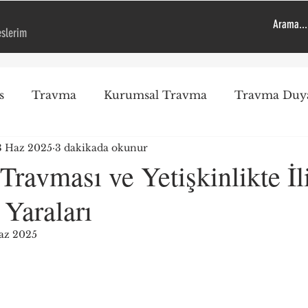
eslerim
s
Travma
Kurumsal Travma
Travma Duya
3 Haz 2025
3 dakikada okunur
Travma Duyarlı Kurum
Genel
Öneriler
Ps
ravması ve Yetişkinlikte İli
Yaraları
EMDR
Çocuk
Uygulama
Okul Saldırıl
az 2025
ız