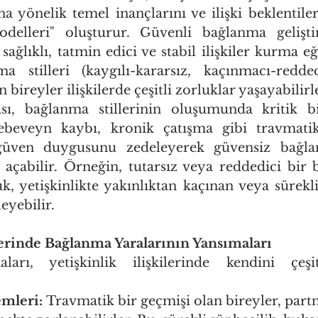
 yönelik temel inançlarını ve ilişki beklentileri
odelleri" oluşturur. Güvenli bağlanma geliştir
 sağlıklı, tatmin edici ve stabil ilişkiler kurma e
a stilleri (kaygılı-kararsız, kaçınmacı-redded
n bireyler ilişkilerde çeşitli zorluklar yaşayabilirl
ı, bağlanma stillerinin oluşumunda kritik bi
 ebeveyn kaybı, kronik çatışma gibi travmatik
üven duygusunu zedeleyerek güvensiz bağlanm
l açabilir. Örneğin, tutarsız veya reddedici bir 
, yetişkinlikte yakınlıktan kaçınan veya sürekl
ileyebilir.
ilerinde Bağlanma Yaralarının Yansımaları
arı, yetişkinlik ilişkilerinde kendini çeşitl
mleri:
 Travmatik bir geçmişi olan bireyler, part