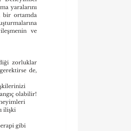
ma yaralarını 
i bir ortamda 
şturmalarına 
ileşmenin ve 
ği zorluklar 
rektirse de, 
kilerinizi 
angıç olabilir!
neyimleri 
ilişki 
 
erapi gibi 