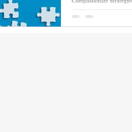
Compassionate Strategie
Childhood Trauma Yazar 
Yılı :...