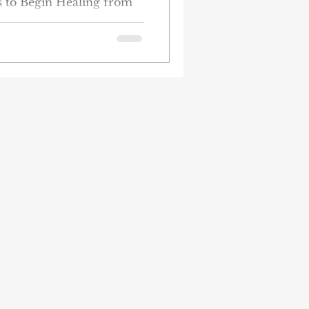
s to Begin Healing from
: Arielle Schwartz Yayın