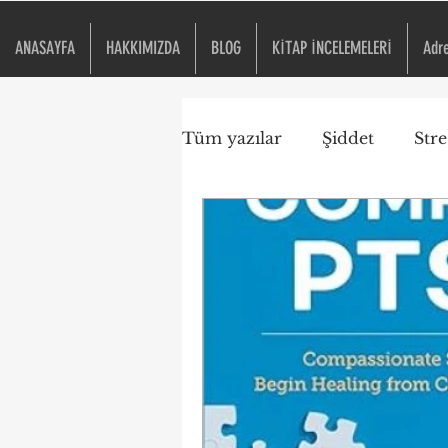
ANASAYFA
HAKKIMIZDA
BLOG
KİTAP İNCELEMELERİ
Adr
Tüm yazılar
Şiddet
Stre
Travma Duyarlı Okul
ACE
Kitap İncelemesi