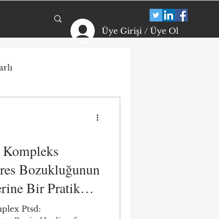
Üye Girişi / Üye Ol
rlı
ikolojik Dayanıklılık
arı
: Kompleks
tres Bozukluğunun
erine Bir Pratik
plex Ptsd: