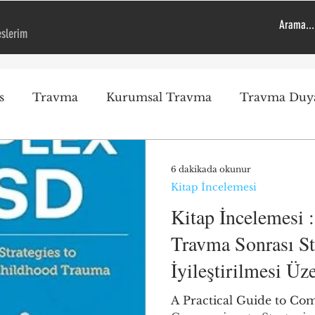
eslerim
s
Travma
Kurumsal Travma
Travma Duya
Travma Duyarlı Kurum
Genel
Öneriler
Ps
6 dakikada okunur
Kitap İncelemesi
EMDR
Çocuk
Uygulama
Okul Saldırıl
Kitap İncelemesi 
Travma Sonrası S
İyileştirilmesi Üz
Yaklaşım
A Practical Guide to Com