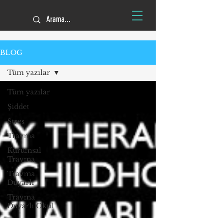
BLOG
Tüm yazılar
Tüm yazılar
Şiddet
Stres
Travma
Kurumsal
Travma
Travma
Duyarlı
Travma
Duyarlı Okul