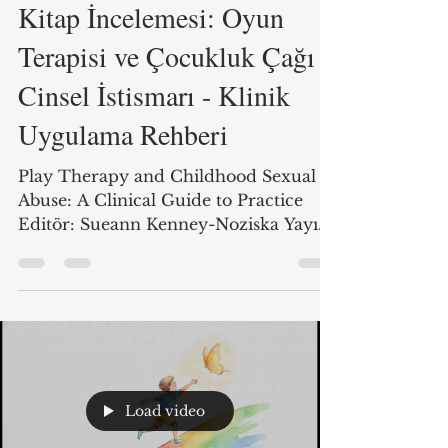
Kitap İncelemesi
Kitap İncelemesi: Oyun
Terapisi ve Çocukluk Çağı
Cinsel İstismarı - Klinik
Uygulama Rehberi
Play Therapy and Childhood Sexual
Abuse: A Clinical Guide to Practice
Editör: Sueann Kenney-Noziska Yayın
Yılı : 2 026 Kitap kapsamında çocukluk
çağı cinsel istismar vakalarında oyun
terapisi kullanımına dair hazırlanmış
podcaste aşağıdan ulaşabilirsiniz.
Çocukluk Çağı Cinsel İstismarı (CSA),
kültürel ve coğrafi sınır tanımayan
küresel bir epidemidir. Sueann