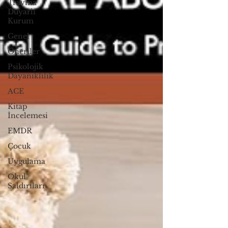
Travma
Duyarlı
Kurum
Genel
Öneriler
Psikolojik
Dayanıklılık
ACE
Kitap
İncelemesi
EMDR
Çocuk
Uygulama
Okul
Saldırıları