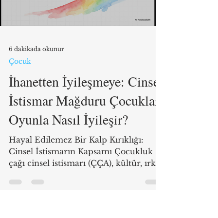
Load video
Kenney-Noziska’nın editörlüğünü
üstlendiği Play Therapy and
Childhood Sexual Abuse: A Clinical
Guide to Practice , bu
6 dakikada okunur
Çocuk
İhanetten İyileşmeye: Cinsel
İstismar Mağduru Çocuklar
Oyunla Nasıl İyileşir?
Hayal Edilemez Bir Kalp Kırıklığı:
Cinsel İstismarın Kapsamı Çocukluk
çağı cinsel istismarı (ÇÇA), kültür, ırk
veya sosyoekonomik sınıf tanımayan,
tüm toplumları etkileyen küresel bir
salgındır. Hastalık Kontrol ve Önleme