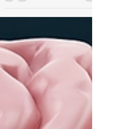
Frame for Impactful Trauma
Treatment Yazarlar: Jennifer A.
Madere, D. Michael Coy Yayın Yılı :
2026 Kitap kapsamında EMDR'ın
özellikle disosiyasyon durumunda
kullanımına dair eleştirilere, güncel
bilimsel çalışmalara ve travma
tedavisine yönelik yenilikçi
yaklaşımlara dair hazırlanmış podcaste
aşağıdan ulaşabilirsiniz. Bu kitap,
dissosiyatif bozuklukların tedavisinde
Göz Hareketleriyle Duyarsızlaştırma
ve Yenide